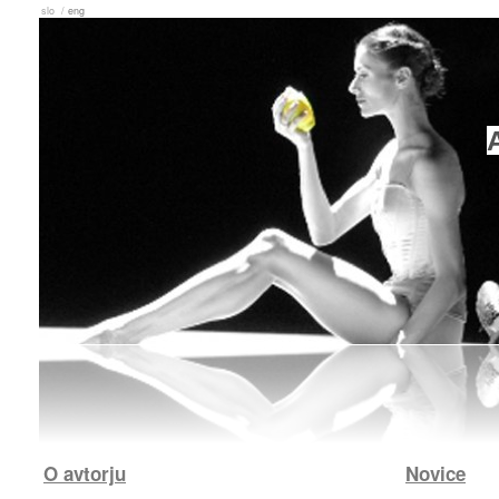
slo /
eng
O avtorju
Novice