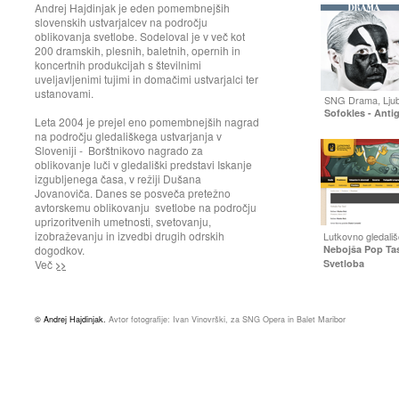
Andrej Hajdinjak je eden
pomembnejših
slovenskih ustvarjalcev na področju
oblikovanja svetlobe. Sodeloval je v več kot
200 dramskih, plesnih, baletnih, opernih in
koncertnih produkcijah s številnimi
uveljavljenimi tujimi in domačimi ustvarjalci ter
ustanovami.
SNG Drama, Ljubl
Sofokles - Anti
Leta 2004 je prejel eno pomembnejših nagrad
na področju gledališkega ustvarjanja v
Sloveniji - Borštnikovo nagrado za
oblikovanje luči v gledališki predstavi Iskanje
izgubljenega časa, v režiji Dušana
Jovanoviča. Danes se posveča pretežno
avtorskemu oblikovanju svetlobe na področju
uprizoritvenih umetnosti, svetovanju,
izobraževanju in izvedbi drugih odrskih
Lutkovno gledališ
dogodkov.
Nebojša Pop Tas
Več
Svetloba
>>
© Andrej Hajdinjak.
Avtor fotografije: Ivan Vinovrški, za SNG Opera in Balet Maribor